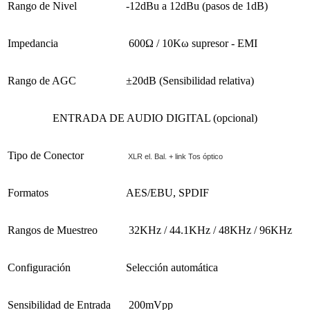
Rango de Nivel
-12dBu a 12dBu (pasos de 1dB)
Impedancia
600Ω / 10Kω supresor - EMI
Rango de AGC
±20dB (Sensibilidad relativa)
ENTRADA DE AUDIO DIGITAL
(opcional)
Tipo de Conector
XLR el. Bal. + link Tos óptico
Formatos
AES/EBU, SPDIF
Rangos de Muestreo
32KHz / 44.1KHz / 48KHz / 96KHz
Configuración
Selección automática
Sensibilidad de Entrada
200mVpp