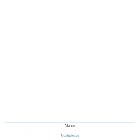
para
TV
Telepronters
Marcas
Contáctenos