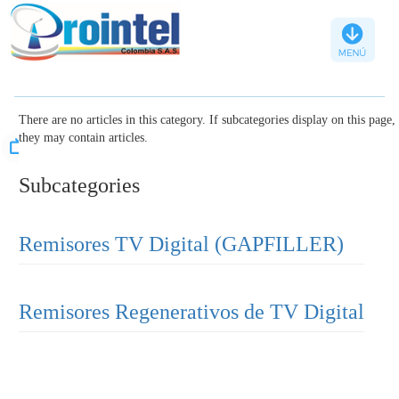
There are no articles in this category. If subcategories display on this page,
Televisión
they may contain articles.
Subcategories
Transmisores
TV
Microondas
Remisores TV Digital (GAPFILLER)
Remisores
TV
Digital
Remisores Regenerativos de TV Digital
Accesorios
para
TV
digital
Accesorios