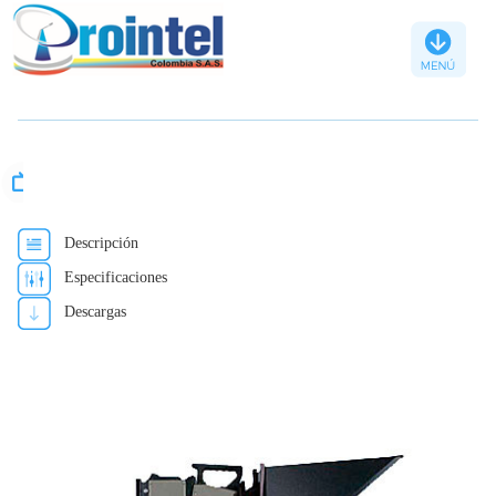
Televisión
Transmisores
Descripción
TV
Especificaciones
Microondas
Descargas
Remisores
TV
Digital
Accesorios
para
TV
digital
Accesorios