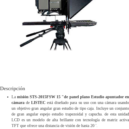
para
TV
Telepronters
Productos
STL
2012
CCD
STL
2012
FWS
STL
Descripción
2012P
La
misión STS-2015FSW 15 "de panel plano Estudio apuntador e
STL
cámara
de
LISTEC
está diseñado para su uso con una cámara usand
2015
un objetivo gran angular gran estudio de tipo caja. Incluye un conjunto
FWS
de gran angular espejo estudio trapezoidal y capucha. de esta unidad
STL
LCD es un modelo de alta brillante con tecnología de matriz activa
2015PT
TFT que ofrece una distancia de visión de hasta 20 '.